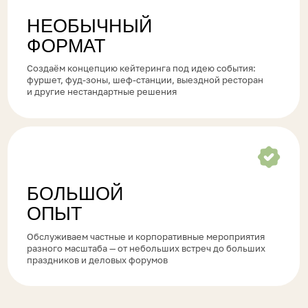
ршет, фуд-зоны, шеф‑станции, выездной ресторан
непосредст
другие нестандартные решения
блюда в иде
БОЛЬШОЙ
ОПЫТ
бслуживаем частные и корпоративные мероприятия
зного масштаба — от небольших встреч до больших
раздников и деловых форумов
ГО