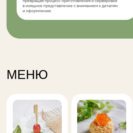
Канапе
Профитроли, блины
Та
и эклеры
и 