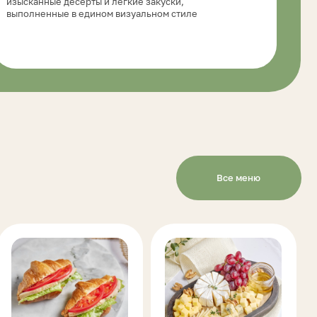
Подносы
ы
с закусками