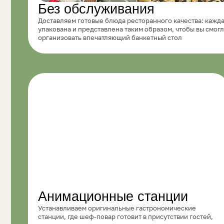
Анимационные станции
Устанавливаем оригинальные гастрономические
О
станции, где шеф-повар готовит в присутствии гостей,
н
превращая процесс приготовления и сервировки
п
в изящное представление с вниманием к деталям
и
и оформлению
МЕНЮ