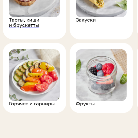
рячее и гарниры
Фрукты
Десерты
для Cannes&Roses во
Закрытое мероприятие
Фур
ском посольстве
Uzbekistan's club
кл
ерсон
ого офиса Яндекс.
авторскими
й уровень
бытия и создали