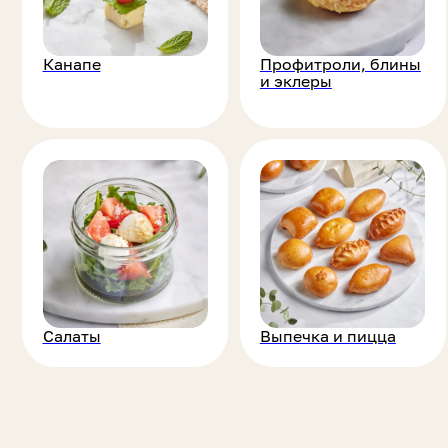
Салаты
Выпечка и пицца
Го
ПРИМЕРЫ
НАШИХ РАБОТ
Открытие
Мероприятие
Мероприятие 
офиса Яндекс
в ETÉRA
Француз
Открытие офиса Яндекс на 200 п
Команда Bankatering организовала фуршетную зону для открытия нов
Для гостей мероприятия было подготовлено разнообразное меню с 
закусками, десертами и напитками. Продуманная сервировка, высоки
сервиса и внимание к деталям сделали фуршет органичной частью со