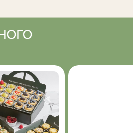
С обслуживанием
ия тщательно
Обеспечиваем сервис уровня fine dining: дел
тоятельно
подача блюд и идеальный порядок в кейтеринг
мероприятия