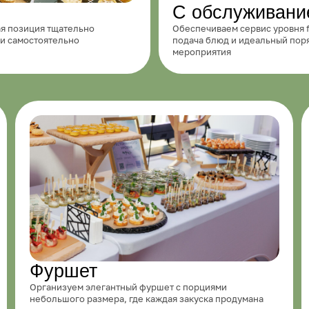
Фуршет
Кофе-б
рганизуем элегантный фуршет с порциями
Предлагаем не
ебольшого размера, где каждая закуска продумана
кофейную пауз
о вкусовым качествам, структуре и визуальному
изысканные дес
сполнению для поддержания статуса события
выполненные в