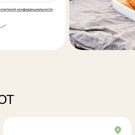
НЕОБЫЧНЫЙ
ВКУС
ФОРМАТ
И СВ
здаём концепцию кейтеринга под идею события:
Готовим из 