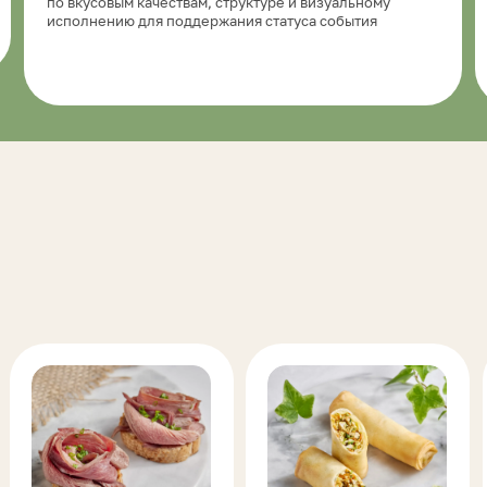
рты, киши
Закуски
Сэндвичи
брускетты
и круассан