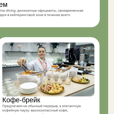
рейк
 обычный перерыв, а элегантную
у: высококлассный кофе,
ерты и лёгкие закуски,
 едином визуальном стиле
Все меню