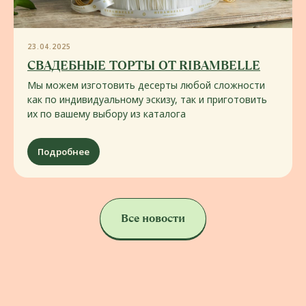
23.04.2025
СВАДЕБНЫЕ ТОРТЫ ОТ RIBAMBELLE
Мы можем изготовить десерты любой сложности
как по индивидуальному эскизу, так и приготовить
их по вашему выбору из каталога
Подробнее
ДЕТСКИЙ ГОРОДОК
Дети развлекаются,
Все новости
мамы отдыхают
Не один, а целых два детских городка:
для самых маленьких, в котором
малыши смогут заниматься своими