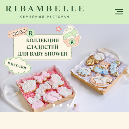
• Ташкент •
Ribambelle
больше, чем просто
ресторан