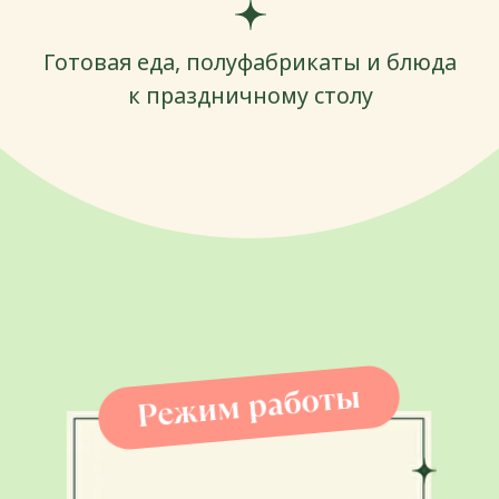
На 3 этаже торгово-
развлекательного центра Tashkent
City Mall расположились основное
пространство ресторана, большая
веранда, два отдельных банкетных
зала, арт-студия, кулинарная студия
и корнер с товарами для детей
и приятными мелочами для дома.
Отдельный корнер занимает Candy-
бар, где все маленькие и взрослые
гости смогут найти сладости на свой
вкус. А самое главное —
в RIBAMBELLE целых два
детских городка!