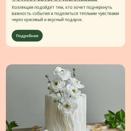
и изысканная подача
Коллекция подойдёт тем, кто хочет подчеркнуть
важность события и поделиться тёплыми чувствами
Создаём концепцию кейтеринга под
через красивый и вкусный подарок.
идею события: фуршет, фуд-зоны,
шеф‑станции, выездной ресторан
и другие нестандартные решения
Подробнее
Узнать больше