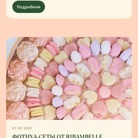
Подробнее
КЕЙТЕРИНГ
Ресторанный уровень
блюд, guest-
friendly сервис
07.08.2025
ФОТИХА-СЕТЫ ОТ RIBAMBELLE