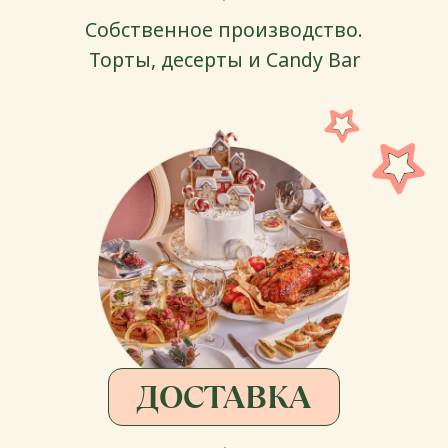
Ташкент, ТЦ Ташкент Сити
Молл, ул. Батыра
Закирова, 7, ​3 этаж
Смотреть на карте
+(998) 78-113-64-04
+(998) 55-516-64-04