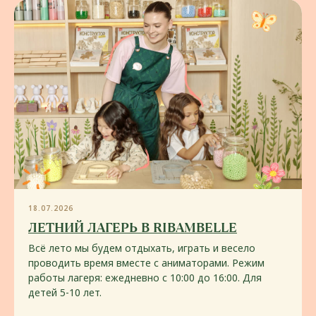
Меню RIBAMBELLE — проверенные
временем хиты мировой кухни
и регулярно обновляемые авторские
блюда бренд-шефа RIBAMBELLE, в основе
которых только самые качественные
локальные и импортные продукты.
Основное меню
Смотреть
18.07.2026
ЛЕТНИЙ ЛАГЕРЬ В RIBAMBELLE
Всё лето мы будем отдыхать, играть и весело
проводить время вместе с аниматорами. Режим
работы лагеря: ежедневно с 10:00 до 16:00. Для
детей 5-10 лет.