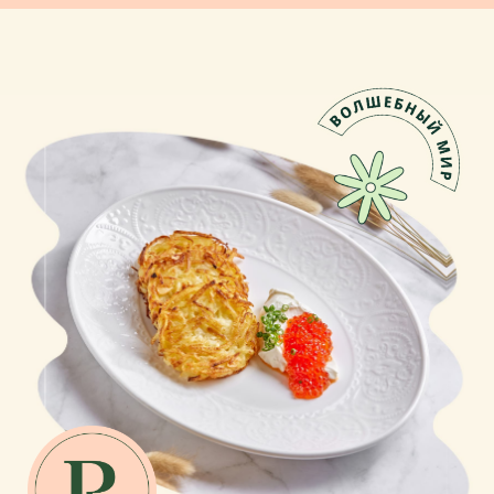
детскими делами под чутким
присмотром родителей; миниатюрная
копия взрослого мира с настоящими
домиками, горкой и бассейном
с шариками для детей постарше; и еще
один городок — мягкая игровая зону
для малышей любого возраста —
находится прямо посреди веранды.
Стоимость
посещения:
Будние дни - 150 000 сум безлимит
Выходные - 250 000 сум безлимит