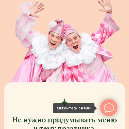
поделитесь отзывом с нами:
Ваше имя
+998
Выберите предпочитаемый
способ связи:
Звонок по телефону
WhatsApp
Telegram
Ваш Email
Свяжитесь с нами
Напишите отзыв