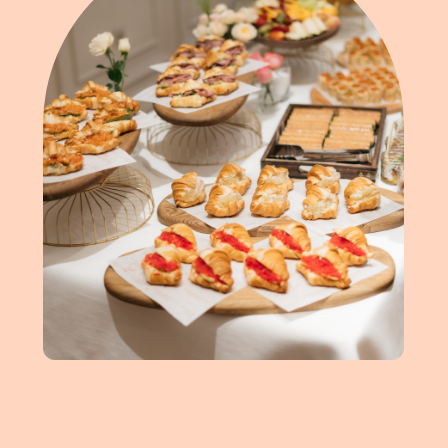
ПРАЗДНИКИ
RIBAMBELLE —
фабрика по созданию
праздников мечты
Наши просторные, светлые и
стильные залы позволяют проводить
самые масштабные и незабываемые
праздники и шоу-программы.
Соберитесь тёплым семейным
кругом или позовите друзей в честь
дня рождения — места хватит всем.